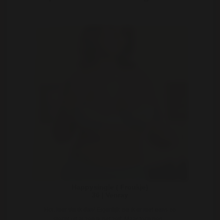
Happysingle ( Froukje)
36 | Venray
Hoi, hier sta ik dan! Eigenlijk zie ik er niet eens zo
slecht uit al zeg ik het zelf. Maar toch ben ..