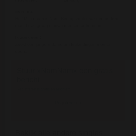
Provincie :
Limburg
over jou:
Hoi! Mijn naam is Nam. Ben op zoek naar een oudere
man. Ik wil graag nieuwe mensen ontmoeten
Ik zoek een :
Zoekt een jongere dame om leuke dingen mee te
doen....
Stuur xNamNamx een gratis
bericht
Registreren is gratis en anoniem
Registreer nu
Bekijk alle andere singles