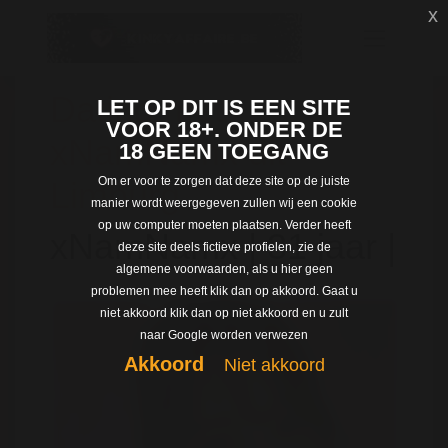
x
Dating met
LET OP DIT IS EEN SITE
VOOR 18+. ONDER DE
xNamNamx uit
18 GEEN TOEGANG
Om er voor te zorgen dat deze site op de juiste
Limburg
manier wordt weergegeven zullen wij een cookie
op uw computer moeten plaatsen. Verder heeft
xNamNamx | 31 jaar |
deze site deels fictieve profielen, zie de
algemene voorwaarden, als u hier geen
problemen mee heeft klik dan op akkoord. Gaat u
niet akkoord klik dan op niet akkoord en u zult
naar Google worden verwezen
Akkoord
Niet akkoord