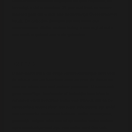
Gebruiksvoorwaarden begrepen en geaccepteerd, en
bevestigt u dat u minstens 18 jaar oud bent en ermee
akkoord gaat dat u zich aan onderhavige Overeenkomst
houdt. De geboden diensten zijn niet meer dan
entertainment. Welke andere lading u erin legt of nut u
erin vindt, is geheel aan u als gebruiker.
GEDRAG
U aanvaardt dat u de enige verantwoordelijke bent voor
de inhoud van uw berichten naar en door de dienst en
voor uw interacties met andere personen. U aanvaardt
geen onwettige, kwetsende of lasterlijke berichten te
versturen en/of berichten welke een inbreuk zijn op de
persoonlijke levenssfeer, seksueel beledigend zijn en/of
een racistische ondertoon hebben, welke bedreigend,
gevaarlijk, vulgair, obsceen of op eender welke andere
wijze aanstootgevend zijn, van welke aard dan ook.