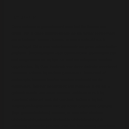
MISBRUIK
Deze website is gerealiseerd voor het faciliteren van
chats, het is geen datingwebsite en elk ander rendement
dat u behaalt, buiten chatten, is aan u beloofd noch
toegezegd. Dit is een entertainment- en geen advertentie-
platform. Inschrijvingen voor commerciele doeleinden zijn
niet toegestaan en bij tips zal snel en adequaat worden
opgetreden. Bij door misbruik van deze website eventueel
ontstane schade bij andere gebruikers, financieel of
anderzijds, kunnen kosten worden verhaald op de
misbruiker. Beheer beoordeelt wat misbruik is en als u
gebruik maakt van deze website verklaart u zich bij
voorbaat akkoord met dat oordeel. Indien u bij het
inschrijven/registreren niet uw echte gegevens gebruikt
(bijv. geboortedatum) kunnen, in een later stadium,
ondersteuningskosten (betaalde ondersteuning) in
rekening gebracht worden voor het handmatig verrichten