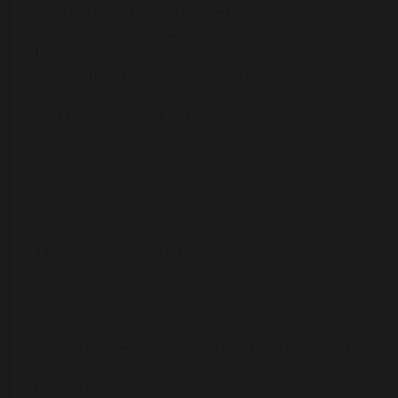
de diensten wordt ontzegd. U doet afstand van alle
rechten die u tegen de aanbieder van de dienst met
betrekking tot dergelijk gedrag zou kunnen hebben.
Wanneer u wilt kunt u uw inschrijving beeindigen door
naar 'Mijn profiel' te surfen en op 'Verwijderen' te klikken.
Over betaalde credits/berichtentegoed vindt geen
restitutie plaats.
CONTACT
Voor vragen of opmerkingen kunt u contact opnemen met
info.maraandmore@gmail.com
WIJZIGING GEBRUIKSVOORWAARDEN
Deze Gebruiksvoorwaarden en Privacy Policy zijn op elk
moment te wijzigen en zijn effectief op het moment van
publicatie.