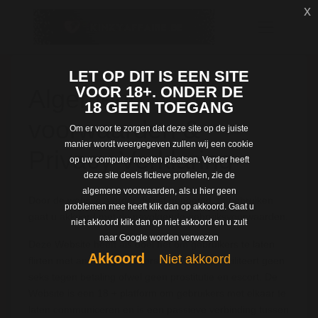
x
LET OP DIT IS EEN SITE
VOOR 18+. ONDER DE
Algemene
18 GEEN TOEGANG
voorwaarden &
Om er voor te zorgen dat deze site op de juiste
manier wordt weergegeven zullen wij een cookie
Privacy Verklaring
op uw computer moeten plaatsen. Verder heeft
deze site deels fictieve profielen, zie de
algemene voorwaarden, als u hier geen
Door de website, verder dienst genoemd, te gebruiken
problemen mee heeft klik dan op akkoord. Gaat u
gaat u akkoord met de navolgende gebruiksvoorwaarden.
niet akkoord klik dan op niet akkoord en u zult
naar Google worden verwezen
Deze Website heeft als doel het om gebruikers te laten
Akkoord
Niet akkoord
flirten met andere gebruikers. De Website faciliteert geen
seks tegen betaling ofwel geen prostitutie en escort. De
Website is een 18 + platform om gebruikers met elkaar te
laten communiceren en is een passieve verbinding tussen