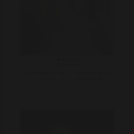
SheLindsy
28 | Rijmenam
Hey hete ventjes van BelgiÃ«. Ik ben Lindsy een super
geile en sletterige shemale. Ik ben blond vo ..
Bekijk