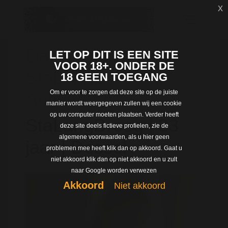
x
Dating met
LET OP DIT IS EEN SITE
VOOR 18+. ONDER DE
StaLangDroog uit
18 GEEN TOEGANG
Om er voor te zorgen dat deze site op de juiste
Antwerpen
manier wordt weergegeven zullen wij een cookie
op uw computer moeten plaatsen. Verder heeft
StaLangDroog | 33
deze site deels fictieve profielen, zie de
algemene voorwaarden, als u hier geen
jaar | Dessel
problemen mee heeft klik dan op akkoord. Gaat u
niet akkoord klik dan op niet akkoord en u zult
naar Google worden verwezen
Akkoord
Niet akkoord