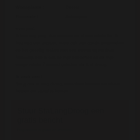
Woonplaats :
Dessel
Provincie :
Antwerpen
over jou:
Ik ben nog jong, dus waarom nu al een relatie he. Ik
hou nog van uitgaan, maar ook van goede gesprekken
en het gezellig maken met een etentje bij mij thuis.
Natuurlijk heb ik ook zo mijn behoeftes en na mijn
vorige relatie 7 maand geleden sta ik al droog.
Ik zoek een :
Sta jij ook al lang droog, misschien kunnen we elkaar
helpen om vanaf te komen.
Stuur StaLangDroog een
gratis bericht
Registreren is gratis en anoniem