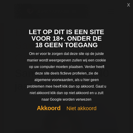
x
Dating met
LET OP DIT IS EEN SITE
VOOR 18+. ONDER DE
Samenreizenxx uit
18 GEEN TOEGANG
Om er voor te zorgen dat deze site op de juiste
Gelderland
manier wordt weergegeven zullen wij een cookie
op uw computer moeten plaatsen. Verder heeft
Samenreizenxx | 40
deze site deels fictieve profielen, zie de
algemene voorwaarden, als u hier geen
jaar | Nijmegen
problemen mee heeft klik dan op akkoord. Gaat u
niet akkoord klik dan op niet akkoord en u zult
naar Google worden verwezen
Akkoord
Niet akkoord