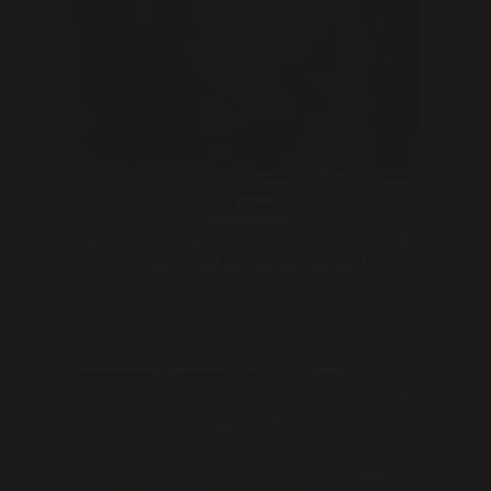
Giadaa
36 | Bever
Ik ben Giada een vrolijke meid, enâ€† â€† ben een
voorstander van fitness en gezondheid. I ..
Bekijk