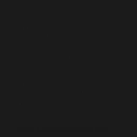
fantasieen? Dan kan je ze nu laten uitkomen. Heb bij
mij thuis een eigen SM kamer, waar ik je lekker vast
kan binden, en je aan me over geleverd bent. Ik doe
alleen aan soft SM, dus geen pijn of viezigheden. Dan
ben je bij mij aan het verkeerde adres. Ik bepaal alles
voor je, en je zal je taken dan ook naar behoren
uitvoeren. Of dat nou tijdens ons gesprek is, of
gewoon op je werk. Dat kunnen zeer uiteenlopende
opdrachten zijn. En die dien je ook naar behoren uit te
voeren. Zo niet, dan zal daar een straf op volgen.
Denk jij dat je goed genoeg bent, voor deze
meesteres. Mail dan gewoon nu meteen. Voor fakers
heb ik geen tijd, dus doe dan zeker niet de moeite.
Alleen een volgzame slaaf is wat ik wil.
Ik zoek een :
Jij ben een volgzaam slaafje
Stuur MeesteresSonia een