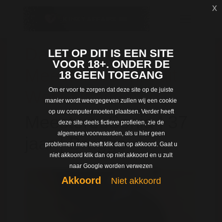
x
Dating met
LET OP DIT IS EEN SITE
VOOR 18+. ONDER DE
MeesteresSonia uit
18 GEEN TOEGANG
Om er voor te zorgen dat deze site op de juiste
West-vlaanderen
manier wordt weergegeven zullen wij een cookie
op uw computer moeten plaatsen. Verder heeft
MeesteresSonia | 37
deze site deels fictieve profielen, zie de
algemene voorwaarden, als u hier geen
jaar | Brugge
problemen mee heeft klik dan op akkoord. Gaat u
niet akkoord klik dan op niet akkoord en u zult
naar Google worden verwezen
Akkoord
Niet akkoord