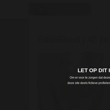
Dating met EdithBl
EdithBlond | 48 ja
LET OP DIT
Om er voor te zorgen dat deze
deze site deels fictieve profie