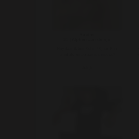
Robine
31 | Alphen aan de rijn
Hey daar, ik ben Robin 28 jaar! Ben
je net als mij toe aan iets nieuws?
Hou je ook van impulsieve ..
Bekijk