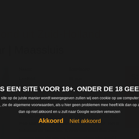
ond uit Zuid-Holland
ar | Maassluis
Naam:
EdithBlond
St
Leeftijd:
48 jaar
be
 IS EEN SITE VOOR 18+. ONDER DE 18 G
Woonplaats :
Maassluis
Regi
Provincie :
Zuid-Holland
 site op de juiste manier wordt weergegeven zullen wij een cookie op uw computer
len, zie de algemene voorwaarden, als u hier geen problemen mee heeft klik dan op a
over jou:
dan op niet akkoord en u zult naar Google worden verwezen
Meteen met de deur in huis vallen is het beste wat
Akkoord
Niet akkoord
men kan doen. Ik kan niet meer klaarkomen. Het is
helemaal stil beneden, ik zoek een man! Een zeer
ervaren man die mij, na kennismaking uiteraard! (