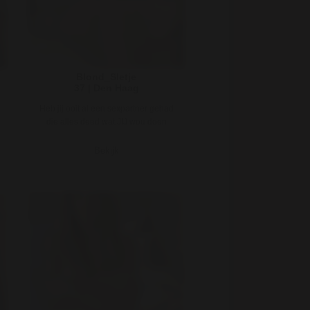
Blond_Sletje
37 | Den Haag
Heb jij ooit al een sexpartner gehad
die alles deed wat JIJ wou doen
onder de lakens? Of is dat jouw ..
Bekijk