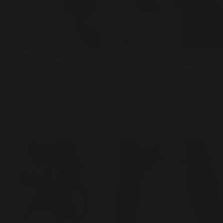
Hotshe Sara
Elynn
31 | Dordrecht
38 | Den Haag
Hoi hoi, ik heb het beste van beide
Ik ben een healty coach, dat houdt in
werelden, ik heb een pik maar heb
dat ik mensen help met hun voeding
ook borsten. Ja ik ben een she ..
en gewicht, en zorg dat ze ..
Bekijk
Bekijk