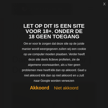
x
Dating met
LET OP DIT IS EEN SITE
VOOR 18+. ONDER DE
Danielle28 uit Zuid-
18 GEEN TOEGANG
Om er voor te zorgen dat deze site op de juiste
Holland
manier wordt weergegeven zullen wij een cookie
op uw computer moeten plaatsen. Verder heeft
Danielle28 | 32 jaar |
deze site deels fictieve profielen, zie de
algemene voorwaarden, als u hier geen
Den Haag
problemen mee heeft klik dan op akkoord. Gaat u
niet akkoord klik dan op niet akkoord en u zult
naar Google worden verwezen
Akkoord
Niet akkoord