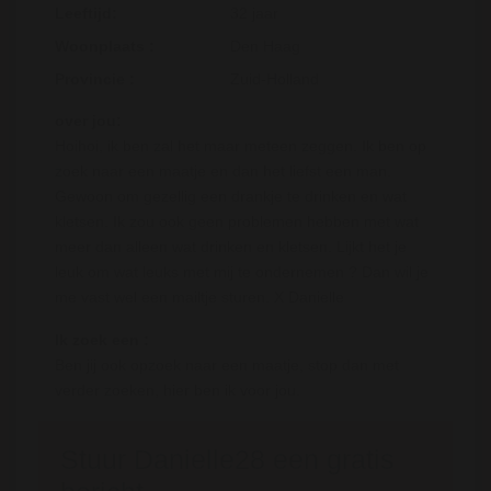
Leeftijd:
32 jaar
Woonplaats :
Den Haag
Provincie :
Zuid-Holland
over jou:
Hoihoi, ik ben zal het maar meteen zeggen. Ik ben op
zoek naar een maatje en dan het liefst een man.
Gewoon om gezellig een drankje te drinken en wat
kletsen. Ik zou ook geen problemen hebben met wat
meer dan alleen wat drinken en kletsen. Lijkt het je
leuk om wat leuks met mij te ondernemen ? Dan wil je
me vast wel een mailtje sturen. X Danielle
Ik zoek een :
Ben jij ook opzoek naar een maatje, stop dan met
verder zoeken, hier ben ik voor jou.
Stuur Danielle28 een gratis